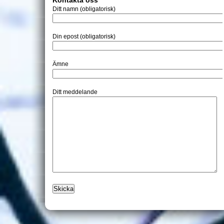
Ditt namn (obligatorisk)
Din epost (obligatorisk)
Ämne
Ditt meddelande