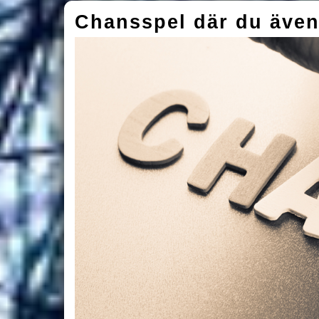
Chansspel där du även 