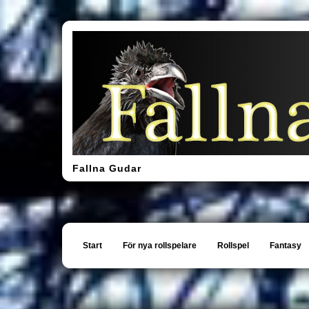
Fallna Gudar
Start
För nya rollspelare
Rollspel
Fantasy