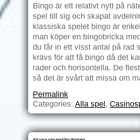
Bingo är ett relativt nytt på n
spel till sig och skapat avdeln
klassiska spelet bingo är enkel
man köper en bingobricka m
du får in ett visst antal på ra
krävs för att få bingo då det k
rader och horisontella. De fles
så det är svårt att missa om m
Permalink
Categories:
Alla spel
,
Casinos
Att vara vän med Fru Fortuna